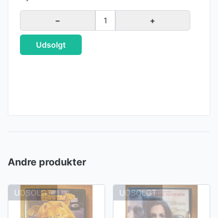
−
1
+
Udsolgt
Andre produkter
UDSOLGT
UDSOLGT