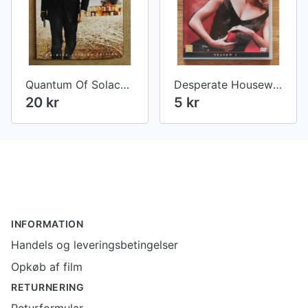
Quantum Of Solace - 007 James Bond
Desperate Housewives - Season 2 - Episodes 1-4
20 kr
5 kr
Footer
INFORMATION
Handels og leveringsbetingelser
Opkøb af film
RETURNERING