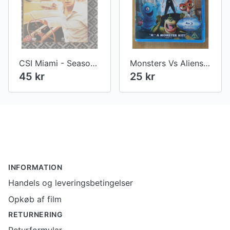
CSI Miami - Season 8
Monsters Vs Aliens 3D
45 kr
25 kr
Footer
INFORMATION
Handels og leveringsbetingelser
Opkøb af film
RETURNERING