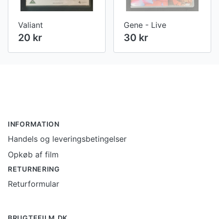
Valiant
Gene - Live
20 kr
30 kr
Footer
INFORMATION
Handels og leveringsbetingelser
Opkøb af film
RETURNERING
Returformular
BRUGTEFILM.DK