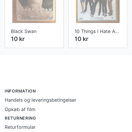
Black Swan
10 Things I Hate About You
10 kr
10 kr
Footer
INFORMATION
Handels og leveringsbetingelser
Opkøb af film
RETURNERING
Returformular