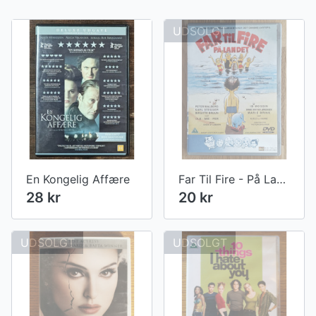
UDSOLGT
En Kongelig Affære
Far Til Fire - På Landet - Nr. 3
28 kr
20 kr
UDSOLGT
UDSOLGT