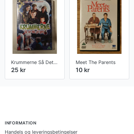
Krummerne Så Det Jul Igen
Meet The Parents
25 kr
10 kr
Footer
INFORMATION
Handels og leveringsbetingelser