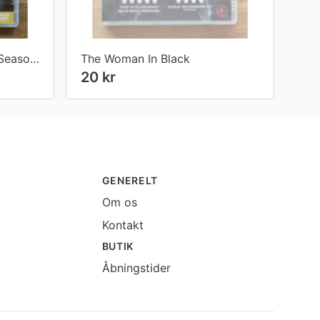
Desperate Housewives - Season 3 - Episodes 13-16
The Woman In Black
20 kr
GENERELT
Om os
Kontakt
BUTIK
Åbningstider