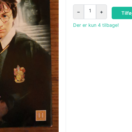
1
−
+
Tilfø
Der er kun 4 tilbage!