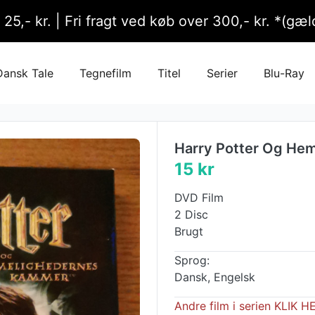
l 25,- kr. | Fri fragt ved køb over 300,- kr. *(g
Dansk Tale
Tegnefilm
Titel
Serier
Blu-Ray
Harry Potter Og He
15 kr
DVD Film
2 Disc
Brugt
Sprog:
Dansk, Engelsk
Andre film i serien KLIK H