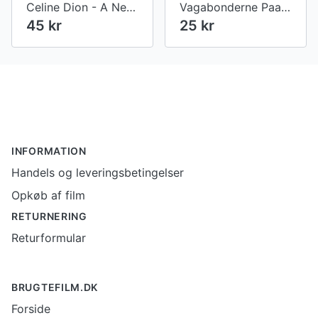
Celine Dion - A New Day - Live In Las Vegas
Vagabonderne Paa Bakkegaarden
45 kr
25 kr
Footer
INFORMATION
Handels og leveringsbetingelser
Opkøb af film
RETURNERING
Returformular
BRUGTEFILM.DK
Forside