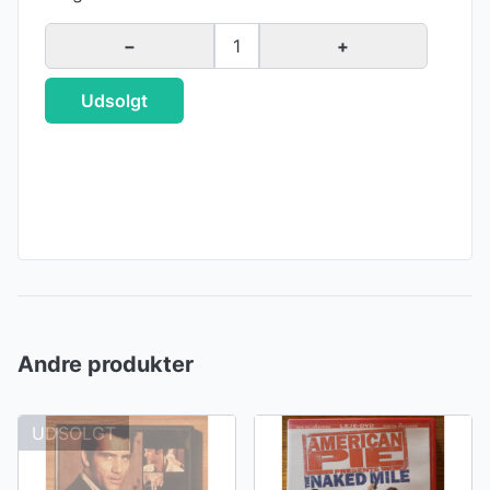
−
1
+
Udsolgt
Andre produkter
UDSOLGT