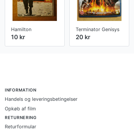
Hamilton
Terminator Genisys
10 kr
20 kr
Footer
INFORMATION
Handels og leveringsbetingelser
Opkøb af film
RETURNERING
Returformular