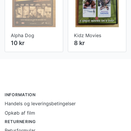
Alpha Dog
Kidz Movies
10 kr
8 kr
Footer
INFORMATION
Handels og leveringsbetingelser
Opkøb af film
RETURNERING
Returformular