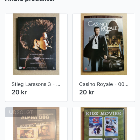
Stieg Larssons 3 - Luftkastellet Der Blev Sprængt
Casino Royale - 007 James Bond
20 kr
20 kr
UDSOLGT