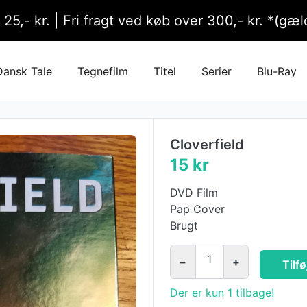
l 25,- kr. | Fri fragt ved køb over 300,- kr. *(g
Dansk Tale
Tegnefilm
Titel
Serier
Blu-Ray
Cloverfield
15 kr
DVD Film
Pap Cover
Brugt
1
−
+
Tilfø
Der er kun 1 tilbage!