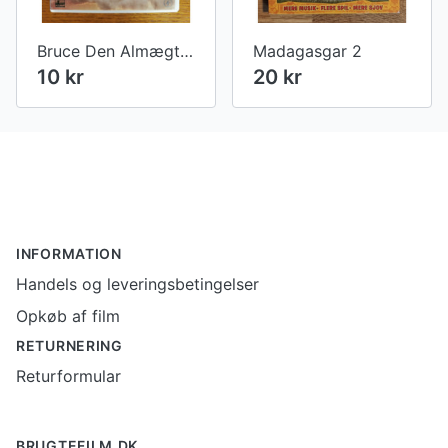
Bruce Den Almægtige
Madagasgar 2
10 kr
20 kr
Footer
INFORMATION
Handels og leveringsbetingelser
Opkøb af film
RETURNERING
Returformular
BRUGTEFILM.DK