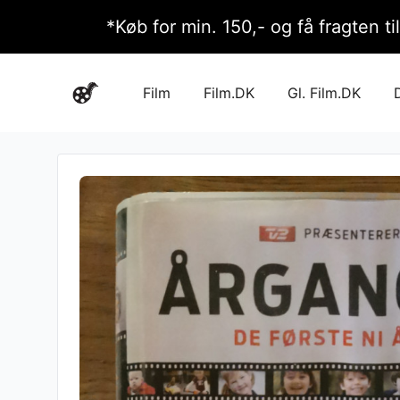
*Køb for min. 150,- og få fragten ti
Film
Film.DK
Gl. Film.DK