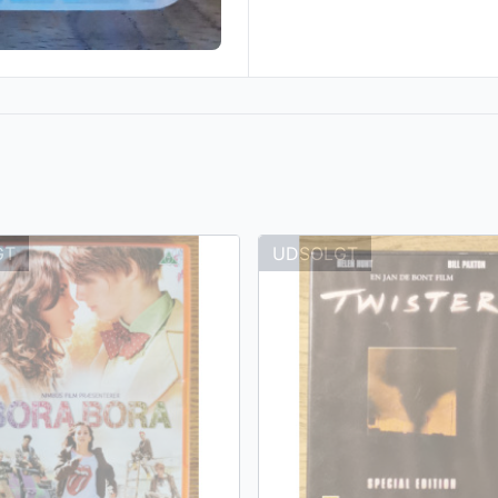
GT
UDSOLGT