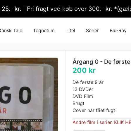
l 25,- kr. | Fri fragt ved køb over 300,- kr. *(g
Dansk Tale
Tegnefilm
Titel
Serier
Blu-Ray
Årgang 0 - De første 
200 kr
De første 9 år
12 DVDer
DVD Film
Brugt
Cover har fået fugt
Andre film i serien KLIK H