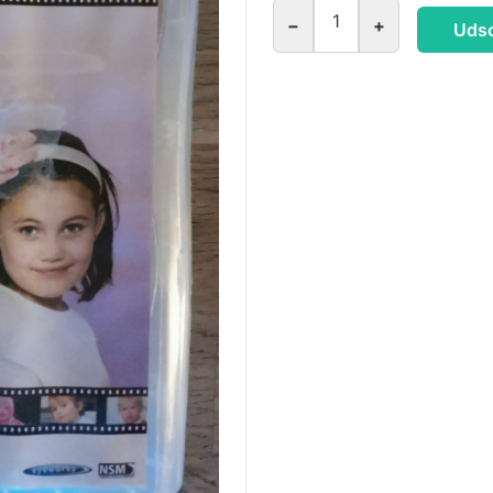
1
−
+
Udso