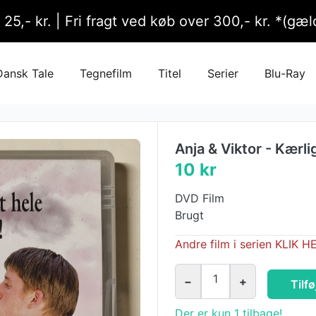
l 25,- kr. | Fri fragt ved køb over 300,- kr. *(g
Dansk Tale
Tegnefilm
Titel
Serier
Blu-Ray
Anja & Viktor - Kærl
10 kr
DVD Film
Brugt
Andre film i serien KLIK H
1
−
+
Tilfø
Der er kun 1 tilbage!