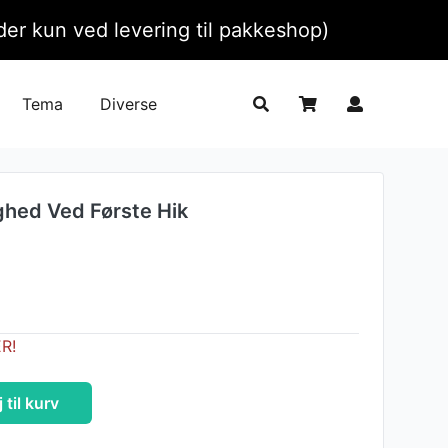
ælder kun ved levering til pakkeshop)
Tema
Diverse
ighed Ved Første Hik
ER!
j til kurv