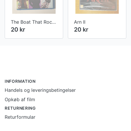
The Boat That Rocked
Arn II
20 kr
20 kr
Footer
INFORMATION
Handels og leveringsbetingelser
Opkøb af film
RETURNERING
Returformular