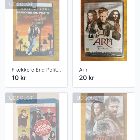
UDSOLGT
Frækkere End Politiet Tillader 2
Arn
10 kr
20 kr
UDSOLGT
UDSOLGT